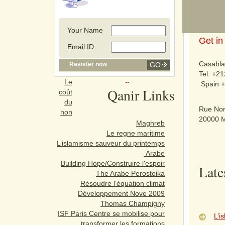
Cont
Your Name
Get in
Email ID
Casabl
Resister now
Tel: +2
Le
Spain +
Qanir Links
coût
du
Rue No
non
20000 
Maghreb
Le regne maritime
L’islamisme sauveur du printemps
Arabe
Building Hope/Construire l'espoir
Late
The Arabe Perostoika
Résoudre l’équation climat
Développement Nove 2009
Thomas Champigny
ISF Paris Centre se mobilise pour
L’i
transformer les formations