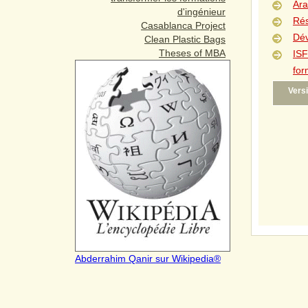
Ara
d'ingénieur
Rés
Casablanca Project
Dé
Clean Plastic Bags
Theses of MBA
ISF
for
Vers
Abderrahim Qanir sur
Wikipedia®