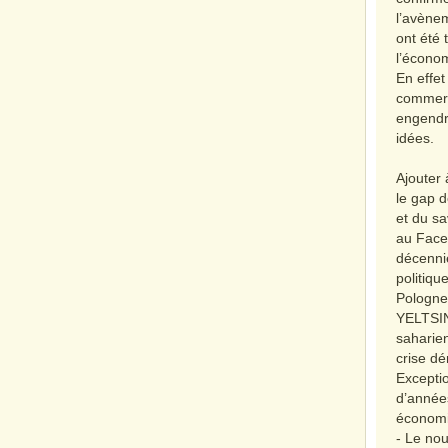
l’avène
ont été 
l’écono
En effet
commerc
engendr
idées.
Ajouter 
le gap d
et du sa
au Faceb
décenni
politiqu
Pologn
YELTSIN,
saharien
crise dé
Exceptio
d’année
économi
- Le nou