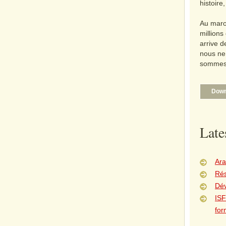
histoire,
Au maro
millions
arrive d
nous ne
sommes 
Down
Late
Ara
Rés
Dé
ISF
for