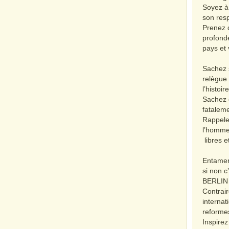
Soyez à 
son resp
Prenez 
profonde
pays et 
Sachez s
relègue
l’histoire
Sachez 
fataleme
Rappelez
l’homme
libres e
Entamer 
si non c
BERLIN 
Contrai
internat
reforme
Inspire