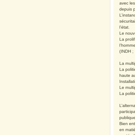
avec le
depuis 
L’instan
sécurita
l’état.
Le nouve
La proli
l’homme
(INDH 
La mult
La polit
haute au
Install
Le multi
La poli
L’altern
particip
publique
Bien ent
en matiè