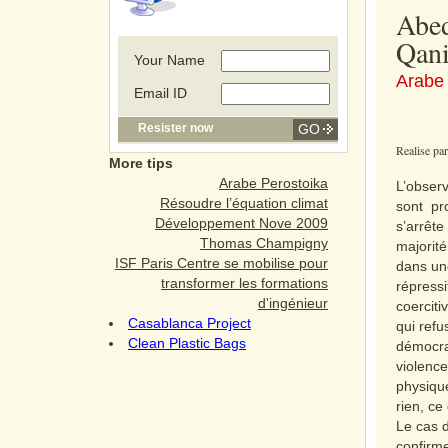
Abe
Qani
Your Name
Arabe 
Email ID
Resister now
Realise pa
More tips
Arabe Perostoika
L’obser
Résoudre l’équation climat
sont pro
Développement Nove 2009
s’arrête
Thomas Champigny
majorité
ISF Paris Centre se mobilise pour
dans un
transformer les formations
répressi
d'ingénieur
coerciti
Casablanca Project
qui refu
Clean Plastic Bags
démocrat
violence
physiqu
rien, ce
Le cas d
confirme