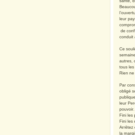
santé, d
Beaucoup
l’ouvertu
leur pay
compromi
de conf
conduit
Ce soul
semaine
autres, 
tous l
Rien ne
Par cons
obligé s
publiqu
leur Per
pouvoir.
Fini les
Fini les
Arrêtez 
la margi