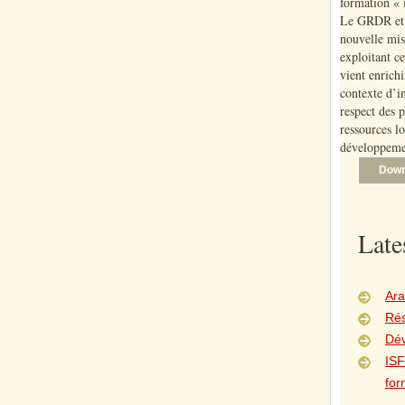
formation « i
Le GRDR et I
nouvelle mis
exploitant c
vient enrich
contexte d’in
respect des p
ressources l
développeme
Down
Late
Ara
Rés
Dé
ISF
for