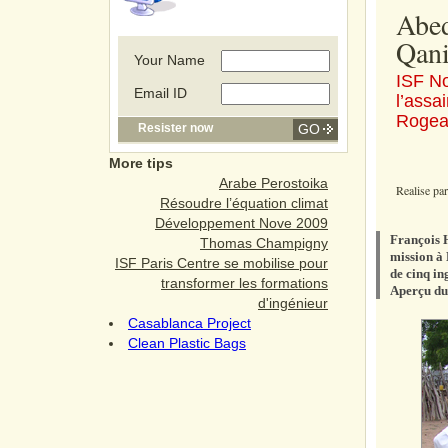
Abe
Qani
Your Name
ISF No
Email ID
l’ass
Rogea
Resister now
More tips
Arabe Perostoika
Realise pa
Résoudre l’équation climat
Développement Nove 2009
François H
Thomas Champigny
mission à 
ISF Paris Centre se mobilise pour
de cinq in
transformer les formations
Aperçu du 
d'ingénieur
Casablanca Project
Clean Plastic Bags