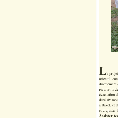
L
e proje
oriental, co
directement 
récurrents d
évacuation d
duré six moi
à Bakel, et 
et d’ajuster
Assister t